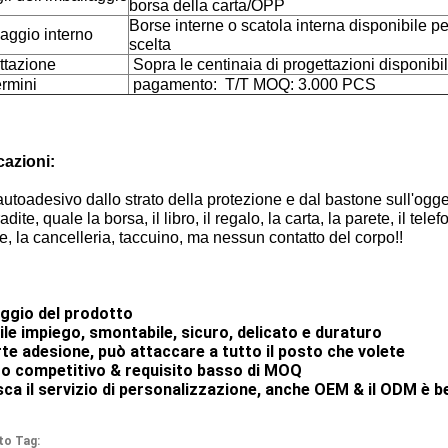
borsa della carta/OPP
Borse interne o scatola interna disponibile pe
aggio interno
scelta
ttazione
Sopra le centinaia di progettazioni disponibil
termini
pagamento: T/T MOQ: 3.000 PCS
cazioni:
'autoadesivo dallo strato della protezione e dal bastone sull'ogge
dite, quale la borsa, il libro, il regalo, la carta, la parete, il telef
re, la cancelleria, taccuino, ma nessun contatto del corpo!!
ggio del prodotto
cile impiego, smontabile, sicuro, delicato e duraturo
rte adesione, può attaccare a tutto il posto che volete
o competitivo & requisito basso di MOQ
sca il servizio di personalizzazione, anche OEM & il ODM è 
to Tag: