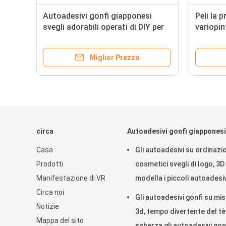
3d,
Autoadesivi gonfi giapponesi
Peli la 
gli
svegli adorabili operati di DIY per
variopin
LE
la decorazione del partito
giappon
personale
Miglior Prezzo
circa
Autoadesivi gonfi giapponesi
Casa
Gli autoadesivi su ordinazi
Prodotti
cosmetici svegli di logo, 3D
Manifestazione di VR
modella i piccoli autoadesiv
Circa noi
svegli come regalo
Gli autoadesivi gonfi su mi
Notizie
3d, tempo divertente del tè
Mappa del sito
scherza gli autoadesivi gon