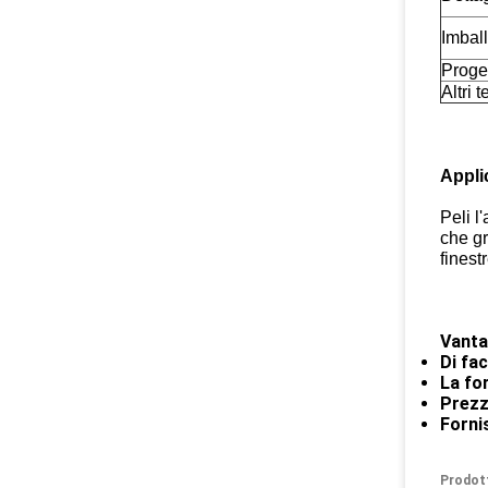
Imball
Proge
Altri 
Appli
Peli l
che gra
finest
Vanta
Di fa
La fo
Prezz
Forni
Prodot