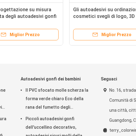
progettazione su misura
Gli autoadesivi su ordinazi
ta degli autoadesivi gonfi
cosmetici svegli di logo, 3D
esi di nozze
modella i piccoli autoadesivi
come regalo
Miglior Prezzo
Miglior Prezzo
Autoadesivi gonfi dei bambini
Seguaci
one
Il PVC sfocato molle scherza la
No. 16, strada 
forma verde chiaro Eco della
Comunità di 
i
rana del fumetto degli
una città, cit
autoadesivi gonfi amichevole
sura
Piccoli autoadesivi gonfi
Guangdong, C
dell'uccellino decorativo,
terry_color
fi
autoadesivi sicuri molli della