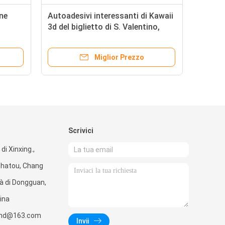
one
Autoadesivi interessanti di Kawaii
3d del biglietto di S. Valentino,
 svegli
autoadesivi del cuore di amore per
promozionale
Miglior Prezzo
Scrivici
di Xinxing.,
Shatou, Chang
tà di Dongguan,
ina
wind@163.com
Invii