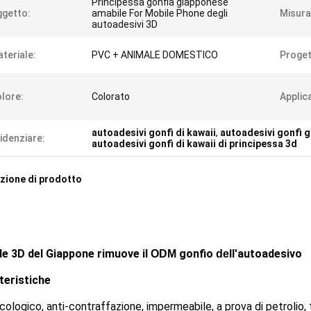
Principessa gonfia giapponese
getto:
amabile For Mobile Phone degli
Misura
autoadesivi 3D
teriale:
PVC + ANIMALE DOMESTICO
Proget
lore:
Colorato
Applica
autoadesivi gonfi di kawaii
,
autoadesivi gonfi g
idenziare:
autoadesivi gonfi di kawaii di principessa 3d
zione di prodotto
ile 3D del Giappone rimuove il
gonfio
autoadesivo
ODM
dell'
teristiche
cologico, anti-contraffazione, impermeabile, a prova di petrolio, 