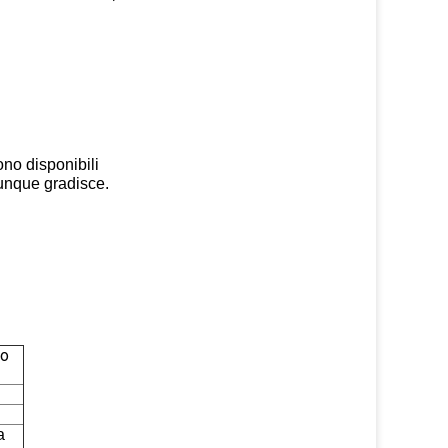
sono disponibili
vunque gradisce.
vo
a