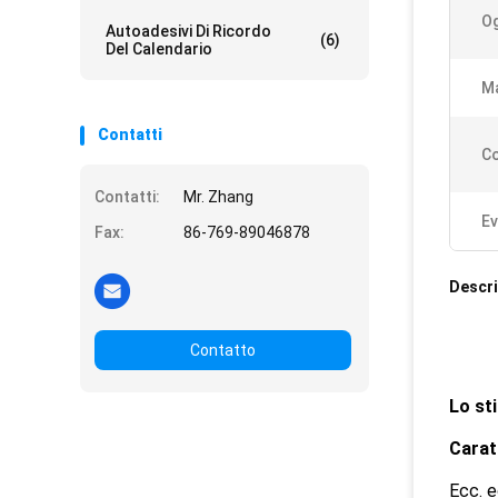
Og
Autoadesivi Di Ricordo
(6)
Del Calendario
Ma
Contatti
Co
Contatti:
Mr. Zhang
Ev
Fax:
86-769-89046878
Descri
Contatto
Lo st
Carat
Ecc. e