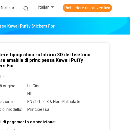
Italian
Notizie
Richiedere un preventivo
ssa Kawaii Puffy Stickers For
ere tipografico rotatorio 3D del telefono
are amabile di principessa Kawaii Puffy
ers For
i:
i origine:
La Cina
NIL
cazione:
EN71-1, 2, 3 & Non-Phthalate
 di modello:
Principessa
i di pagamento e spedizione: