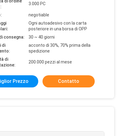
à di ordine
3.000 PC
:
:
negotiable
aggi
Ogni autoadesivo con la carta
lari:
posteriore in una borsa di OPP
di consegna:
30 ~ 40 giorni
 di
acconto di 30%, 70% prima della
ento:
spedizione
tà di
200.000 pezzi al mese
tazione:
iglior Prezzo
Contatto