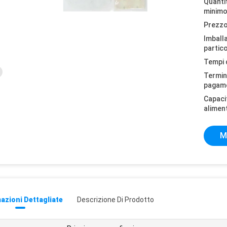
Quantit
minimo
Prezzo
Imball
partico
Tempi 
Termini
pagam
Capaci
alimen
M
azioni Dettagliate
Descrizione Di Prodotto