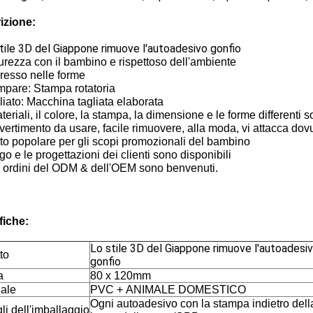
izione:
stile 3D del Giappone rimuove l'autoadesivo gonfio
urezza con il bambino e rispettoso dell'ambiente
resso nelle forme
mpare: Stampa rotatoria
liato: Macchina tagliata elaborata
ateriali, il colore, la stampa, la dimensione e le forme differenti 
divertimento da usare, facile rimuovere, alla moda, vi attacca do
to popolare per gli scopi promozionali del bambino
logo e le progettazioni dei clienti sono disponibili
i ordini del ODM & dell'OEM sono benvenuti.
fiche:
Lo stile 3D del Giappone rimuove l'autoadesi
to
gonfio
a
80 x 120mm
iale
PVC + ANIMALE DOMESTICO
Ogni autoadesivo con la stampa indietro dell
li dell'imballaggio