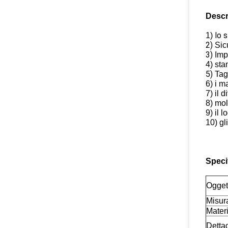
Descr
lo 
1)
2)
Sic
3)
Imp
4) sta
5)
Tag
6) i m
7) il 
8) mol
9) il 
10) gl
Speci
Ogget
Misur
Mater
Dettag