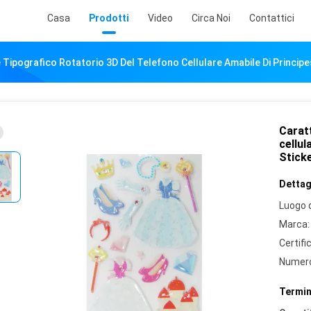
Casa
Prodotti
Video
Circa Noi
Contattici
 Tipografico Rotatorio 3D Del Telefono Cellulare Amabile Di Principe
Caratt
cellul
Stick
Dettagl
Luogo d
Marca:
Certifi
Numero
Termin