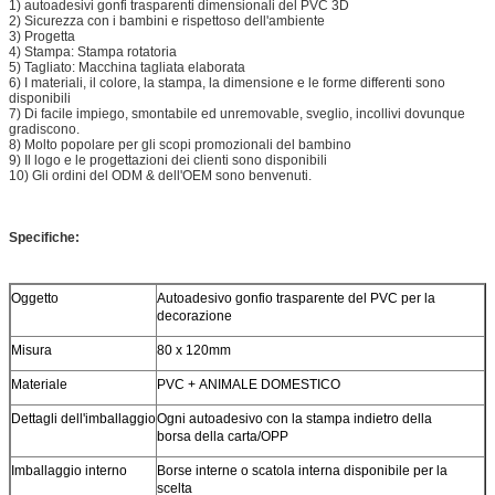
1)
autoadesivi gonfi trasparenti dimensionali del PVC 3D
2)
Sicurezza con i bambini e rispettoso dell'ambiente
3)
Progetta
4)
Stampa: Stampa rotatoria
5)
Tagliato: Macchina tagliata elaborata
6)
I materiali, il colore, la stampa, la dimensione e le forme differenti sono
disponibili
7)
Di facile impiego, smontabile ed unremovable, sveglio, incollivi dovunque
gradiscono.
8)
Molto popolare per gli scopi promozionali del bambino
9)
Il logo e le progettazioni dei clienti sono disponibili
10)
Gli ordini del ODM & dell'OEM sono benvenuti.
Specifiche:
Oggetto
Autoadesivo gonfio trasparente del PVC per la
decorazione
Misura
80 x 120mm
Materiale
PVC + ANIMALE DOMESTICO
Dettagli dell'imballaggio
Ogni autoadesivo con la stampa indietro della
borsa della carta/OPP
Imballaggio interno
Borse interne o scatola interna disponibile per la
scelta