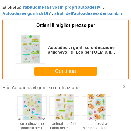
l'abitudine fa i vostri propri autoadesivi
Etichette:
,
Autoadesivi gonfi di DIY
strati dell'autoadesivo dei bambini
,
Ottieni il miglior prezzo per
Autoadesivi gonfi su ordinazione
amichevoli di Eco per l'OEM & il
ODM autoadesivi dei bambini
disponibili
Continua
Autoadesivi gonfi su ordinazione
Più
desivi
Autoadesivi gonfi
Autoadesivi
Tagli gli
Adatti a Ka
onesi
su ordinazione
animali gonfi di
autoadesivi a
autoadesiv
nali del
adorabili per le
forma del coniglio
stampo tagliente
del ca