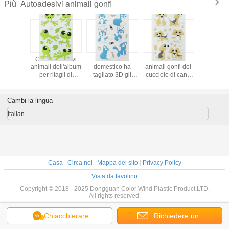
Autoadesivi animali gonfi
Più
desivi
Gli autoadesivi
L'animale
Autoadesivi
Autoade
onfi degli
animali dell'album
domestico ha
animali gonfi del
animali sf
tampabili
per ritagli di
tagliato 3D gli
cucciolo di cane
Deco della
ali Eco su
piccola forma
autoadesivi a
per smontabile
dei bam
ione dei
della rana,
stampo tagliente
stampato
autoade
bini
l'autoadesivo dei
animali, borsa
abitudine
dell'anima
Cambi la lingua
evole
bambini riveste 80
piccola Cat Puffy
domestica della
schiuma d
x 120mm
Stickers Offset
decorazione della
dell'an
Italian
Printing
parete
Casa
|
Circa noi
|
Mappa del sito
|
Privacy Policy
Vista da tavolino
Copyright © 2018 - 2025 Dongguan Color Wind Plastic Product.LTD.
All rights reserved.
Chiacchierare
Richiedere un