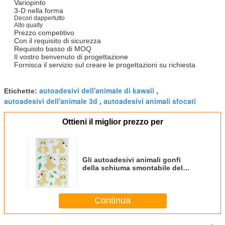
Variopinto
3-D nella forma
Decori dappertutto
Alto qualty
Prezzo competitivo
Con il requisito di sicurezza
Requisito basso di MOQ
Il vostro benvenuto di progettazione
Fornisca il servizio sul creare le progettazioni su richiesta
autoadesivi dell'animale di kawaii
Etichette:
,
autoadesivi dell'animale 3d
autoadesivi animali sfocati
,
Ottieni il miglior prezzo per
Gli autoadesivi animali gonfi
della schiuma smontabile del
PVC per Scrapbooking hanno
tagliato la macchina a stampo
tagliente elaborata
Continua