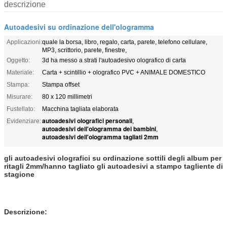
descrizione
Autoadesivi su ordinazione dell'ologramma
Applicazioni:
quale la borsa, libro, regalo, carta, parete, telefono cellulare,
MP3, scrittorio, parete, finestre,
Oggetto:
3d ha messo a strati l'autoadesivo olografico di carta
Materiale:
Carta + scintillio + olografico PVC + ANIMALE DOMESTICO
Stampa:
Stampa offset
Misurare:
80 x 120 millimetri
Fustellato:
Macchina tagliata elaborata
autoadesivi olografici personali
Evidenziare:
,
autoadesivi dell'ologramma dei bambini
,
autoadesivi dell'ologramma tagliati 2mm
gli autoadesivi olografici su ordinazione sottili degli album per
ritagli 2mm/hanno tagliato gli autoadesivi a stampo tagliente di
stagione
Descrizione: