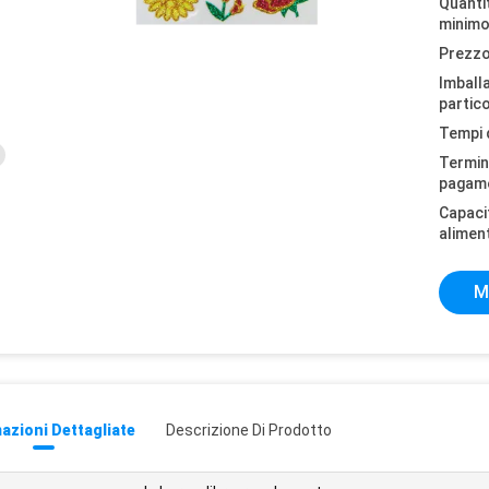
Quantit
minimo
Prezzo
Imball
partico
Tempi 
Termini
pagam
Capaci
alimen
M
azioni Dettagliate
Descrizione Di Prodotto