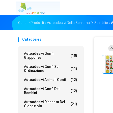
Casa
Prodotti
Autoadesivi Della Schiuma Di Scintillio
A
Catagories
Autoadesivi Gonfi
(10)
Giapponesi
Autoadesivi Gonfi Su
(11)
Ordinazione
Autoadesivi Animali Gonfi
(12)
Autoadesivi Gonfi Dei
(12)
Bambini
Autoadesivi D'annata Del
(21)
Giocattolo