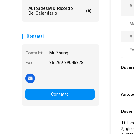
Ap
Autoadesivi Di Ricordo
(6)
Del Calendario
Ma
Contatti
S
Ev
Contatti:
Mr. Zhang
Fax:
86-769-89046878
Descri
Contatto
Autoad
Descri
1)
Il v
2) gli