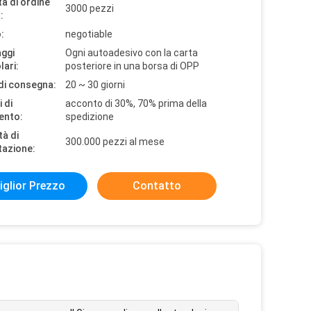
à di ordine
3000 pezzi
:
:
negotiable
aggi
Ogni autoadesivo con la carta
lari:
posteriore in una borsa di OPP
di consegna:
20 ~ 30 giorni
 di
acconto di 30%, 70% prima della
ento:
spedizione
tà di
300.000 pezzi al mese
tazione:
iglior Prezzo
Contatto