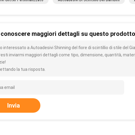
ivi Glitter Personalizzato
Autoadesivi Di Scintillio Dei Bambini
 conoscere maggiori dettagli su questo prodott
 interessato a Autoadesivi Shinning del fiore di scintillio di stile del G
resti inviarmi maggiori dettagli come tipo, dimensione, quantità, materi
zie!
ettando la tua risposta.
Invia