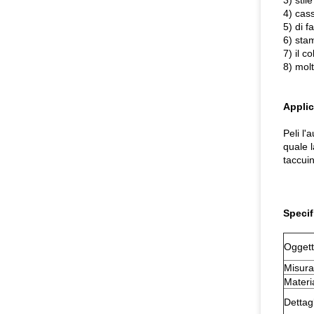
3) stil
4) cas
5) di 
6) sta
7) il c
8) mol
Applic
Peli l'
quale l
taccui
Specif
Ogget
Misura
Materi
Dettagl