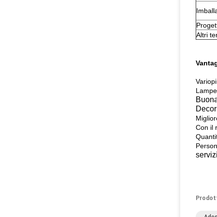
Imball
Proget
Altri t
Vantag
Variop
Lampe
Buona
Decori
Miglio
Con il 
Quanti
Persona
serviz
Prodot