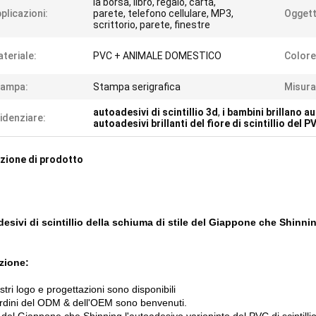
la borsa, libro, regalo, carta,
plicazioni:
parete, telefono cellulare, MP3,
Oggett
scrittorio, parete, finestre
teriale:
PVC + ANIMALE DOMESTICO
Colore
tampa:
Stampa serigrafica
Misura
autoadesivi di scintillio 3d
,
i bambini brillano a
idenziare:
autoadesivi brillanti del fiore di scintillio del P
zione di prodotto
esivi di scintillio della schiuma di stile del Giappone che Shinni
zione:
ostri logo e progettazioni sono disponibili
 ordini del ODM & dell'OEM sono benvenuti.