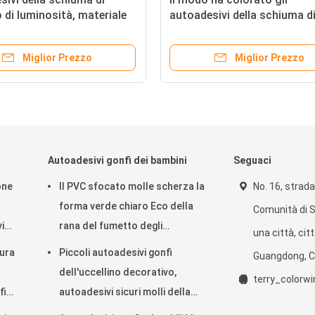
io di luminosità, materiale
autoadesivi della schiuma d
IMALE DOMESTICO del PVC
scintillio per serigrafia delle
toadesivi della schiuma
strutture della foto della ca
Miglior Prezzo
Miglior Prezzo
iaggia di estate
Autoadesivi gonfi dei bambini
Seguaci
one
Il PVC sfocato molle scherza la
No. 16, strada 
forma verde chiaro Eco della
Comunità di 
i
rana del fumetto degli
una città, cit
autoadesivi gonfi amichevole
sura
Piccoli autoadesivi gonfi
Guangdong, C
dell'uccellino decorativo,
terry_color
fi
autoadesivi sicuri molli della
O
schiuma di Diy