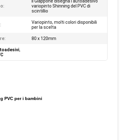
Il Giappone disegna l'autoadesivo
o:
variopinto Shinning del PVC di
scintillio
Variopinto, molti colori disponibili
:
per la scelta
re:
80 x 120mm
utoadesivi
,
VC
ng PVC per i bambini