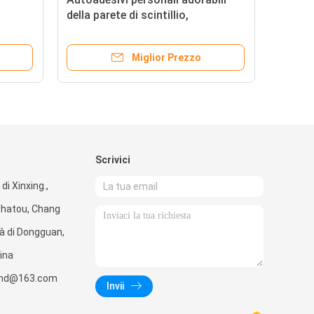
i
della parete di scintillio,
scin
autoadesivi non tossici della
del
rta
schiuma dell'animale di mare
12
Miglior Prezzo
Scrivici
di Xinxing.,
Shatou, Chang
tà di Dongguan,
ina
wind@163.com
Invii