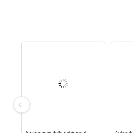
Autoadesivi della schiuma di
Autoades