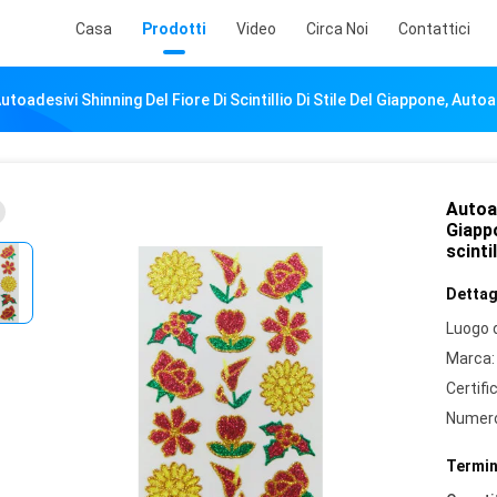
Casa
Prodotti
Video
Circa Noi
Contattici
utoadesivi Shinning Del Fiore Di Scintillio Di Stile Del Giappone, Autoa
Autoad
Giappo
scintil
Dettagl
Luogo d
Marca:
Certifi
Numero
Termin