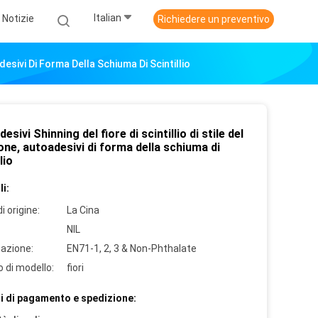
Italian
Notizie
Richiedere un preventivo
desivi Di Forma Della Schiuma Di Scintillio
esivi Shinning del fiore di scintillio di stile del
ne, autoadesivi di forma della schiuma di
lio
i:
i origine:
La Cina
NIL
cazione:
EN71-1, 2, 3 & Non-Phthalate
 di modello:
fiori
i di pagamento e spedizione: