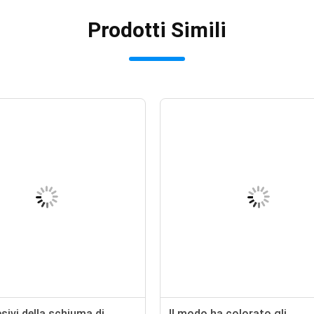
Prodotti Simili
ivi della schiuma di
Il modo ha colorato gli