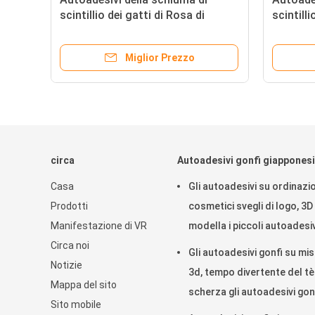
scintillio dei gatti di Rosa di
scintill
mignolo con Shinning stile
dell'AN
giapponese di Dimond
degli au
Miglior Prezzo
della sp
circa
Autoadesivi gonfi giapponesi
Casa
Gli autoadesivi su ordinazi
Prodotti
cosmetici svegli di logo, 3D
Manifestazione di VR
modella i piccoli autoadesiv
Circa noi
svegli come regalo
Gli autoadesivi gonfi su mi
Notizie
3d, tempo divertente del tè
Mappa del sito
scherza gli autoadesivi gon
Sito mobile
PVC + ANIMALE DOMESTIC