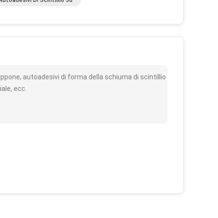
Autoadesivi Di Scintillio 3d
o
iappone, autoadesivi di forma della schiuma di scintillio
ale, ecc.