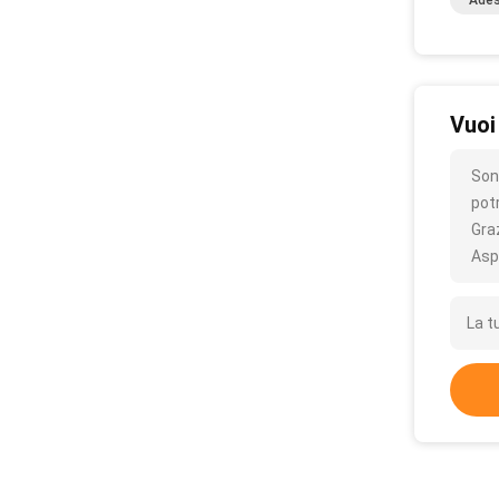
Ades
Vuoi
Sono
pot
Gra
Asp