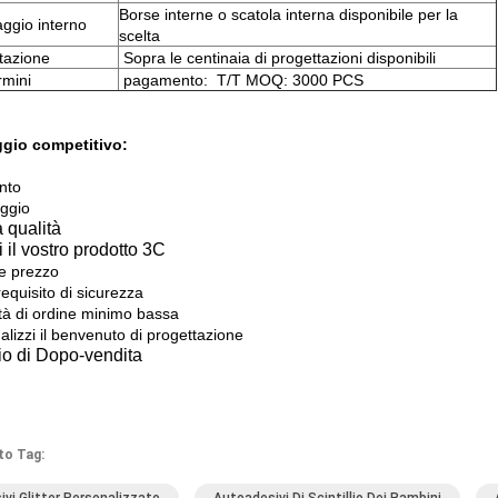
Borse interne o scatola interna disponibile per la
aggio interno
scelta
tazione
Sopra le centinaia di progettazioni disponibili
ermini
pagamento: T/T MOQ: 3000 PCS
gio competitivo:
into
ggio
 qualità
 il vostro prodotto 3C
re prezzo
requisito di sicurezza
tà di ordine minimo bassa
lizzi il benvenuto di progettazione
io di Dopo-vendita
to Tag: