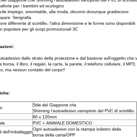
e del Giappone che Shinning l'autoadesivo variopinto del PVC di scintilli
saforte per i bambini ed ecologico
facile impiego, smontabile, alla moda, decorivi dovunque gradiscono.
mpare: Serigrafia
olore differente di scintillio, l'altra dimensione e le forme sono disponibili
to popolare per gli scopi promozionali 3C
azioni:
autoadesivo dallo strato della protezione e dal bastone sull'oggetto che v
a borsa, il libro, il regalo, la carta, la parete, il telefono cellulare, il MP3,
no, ma nessun contatto del corpo!!
iche:
Stile del Giappone che
to
Shinning l'autoadesivo variopinto del PVC di scintillio
80 x 120mm
ale
PVC + ANIMALE DOMESTICO
Ogni autoadesivo con la stampa indietro della
i dell'imballaggio
borsa della carta/OPP